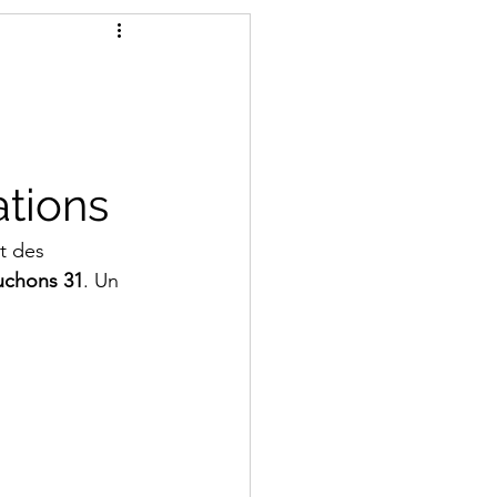
ations
t des 
ouchons 31
. Un 